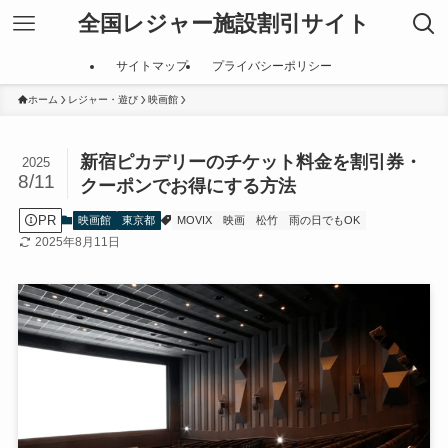
全国レジャー施設割引サイト
サイトマップ
プライバシーポリシー
ホーム
レジャー・遊び
映画館
新宿ピカデリーのチケット料金を割引券・
2025
8/11
クーポンでお得にする方法
PR
映画館
東京都
MOVIX
映画
松竹
雨の日でもOK
2025年8月11日