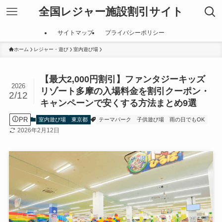
全国レジャー施設割引サイト
サイトマップ
プライバシーポリシー
ホーム
レジャー・遊び
室内遊び場
【最大2,000円割引】ファンタジーキッズ
2026
リゾート多摩の入場料金を割引クーポン・
2/12
キャンペーンで安くする方法まとめ9選
PR
室内遊び場
東京都
テーマパーク
子供遊び場
雨の日でもOK
2026年2月12日