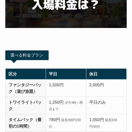
選べる料金プラン
区分
平日
休日
ファンタジーパッ
1,500円
2,000円
ク（遊び放題）
トワイライトパッ
1,250円
平日のみ
夕方3時～閉
ク
店まで
タイムパック（最
780円
1,050円
延長390円/30
延長530
初の1時間）
分
円/30分