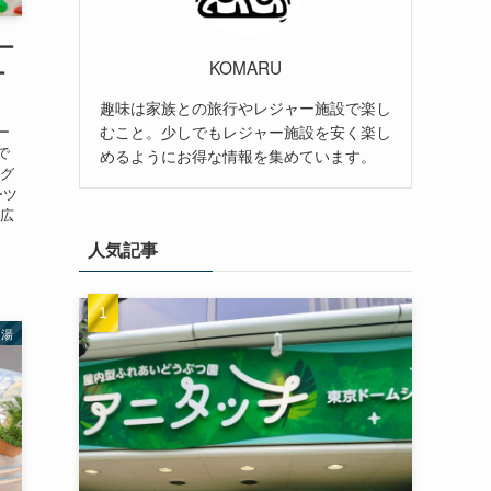
ー
KOMARU
ー
趣味は家族との旅行やレジャー施設で楽し
むこと。少しでもレジャー施設を安く楽し
ー
で
めるようにお得な情報を集めています。
ング
ーツ
の広
人気記事
り湯