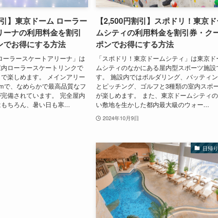
円割引】東京ドーム ローラー
【2,500円割引】スポドリ！東京ド
リーナの利用料金を割引
ムシティの利用料金を割引券・ク
ンでお得にする方法
ポンでお得にする方法
ローラースケートアリーナ」は
「スポドリ！東京ドームシティ」は東京ド
屋内ローラースケートリンクで
ムシティのなかにある屋内型スポーツ施設
で楽しめます。 メインアリー
す。 施設内ではボルダリング、バッティ
0mで、なめらかで最高品質なフ
とピッチング、ゴルフと3種類の室内スポ
完備されています。 完全屋内
が楽しめます。 また、東京ドームシティ
もちろん、暑い日も寒...
い敷地を生かした都内最大級のウォー...
2024年10月9日
日帰