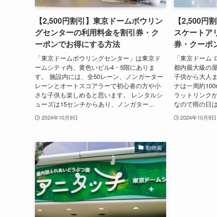
【2,500円割引】東京ドームボウリン
【2,500
グセンターの利用料金を割引券・ク
スケートア
ーポンでお得にする方法
券・クーポ
「東京ドームボウリングセンター」は東京ド
「東京ドーム 
ームシティ内、黄色いビル4・5階にありま
都内最大級の
す。 施設内には、全50レーン、ノンガーター
子供から大人ま
レーンとオートスコアラーで初心者の方や小
ナは一周約10
さな子供も楽しめると思います。 レンタルシ
ラットリンクが
ューズは15センチからあり、ノンガター...
なので雨の日は
2024年10月9日
2024年10月9日
動物園