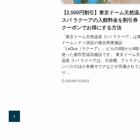
【2,500円割引】東京ドーム天然温
スパ ラクーアの入館料金を割引券
クーポンでお得にする方法
「東京ドーム天然温泉 スパ ラクーア」は
ドームシティ併設の複合商業施設
「LaQua（ラクーア）」ビルの5階から9階
使った都市型温浴施設です。 東京ドーム
温泉 スパ ラクーアは、大浴槽、アトラク
ンバスのほか各種サウナなどが完備されて
り...
2024年10月8日
1