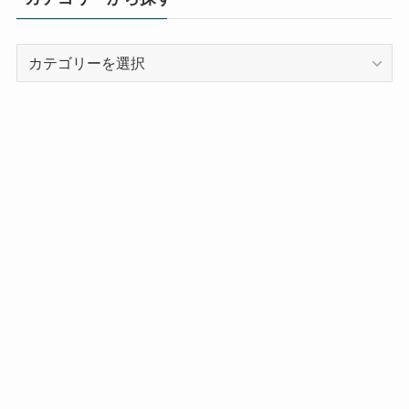
カ
テ
ゴ
リ
ー
か
ら
探
す