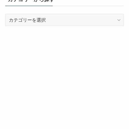
カ
テ
ゴ
リ
ー
か
ら
探
す