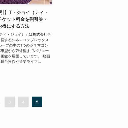
円割引】T・ジョイ（ティ・
チケット料金を割引券・
お得にする方法
ティ・ジョイ）」は株式会社テ
運営するシネマコンプレックス
ループの中の1つのシネマコン
都市型から郊外型までバリエー
画館を展開しています。 映画
舞台挨拶や音楽ライブ...
.
3
4
5